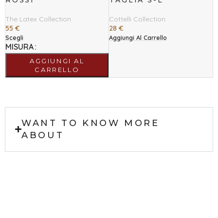
ROSSI
TAGLIA S-L
The Latex Collection
Cottelli Collection
55
€
28
€
Scegli
Aggiungi Al Carrello
MISURA
AGGIUNGI AL
CARRELLO
WANT TO KNOW MORE
ABOUT