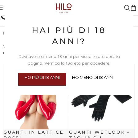
GUANTI
HAI PIÙ DI 18
Home
/
Abbigliamento & Intimo
/
Accessori Intimi
/
Guanti
ANNI?
Visualizzazione di 2
Visualizza
24
48
100
risultati
Tutti
Devi avere almeno 18 anni per visualizzare questa
pagina. Verifica la tua età per accedere.
HO PIÙ DI 18 ANNI
HO MENO DI 18 ANNI
GUANTI IN LATTICE
GUANTI WETLOOK –