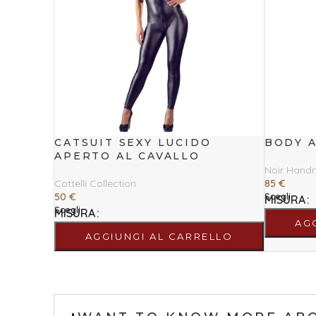
CATSUIT SEXY LUCIDO
BODY 
APERTO AL CAVALLO
Noir Han
Cottelli Collection
85
€
50
€
Scegli
MISURA
Scegli
MISURA
AG
AGGIUNGI AL CARRELLO