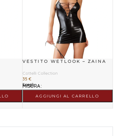
VESTITO WETLOOK – ZAINA
Cottelli Collection
35
€
Scegli
MISURA
LLO
AGGIUNGI AL CARRELLO