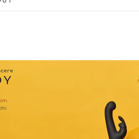
OUT
acere
OY
com
.
ato.