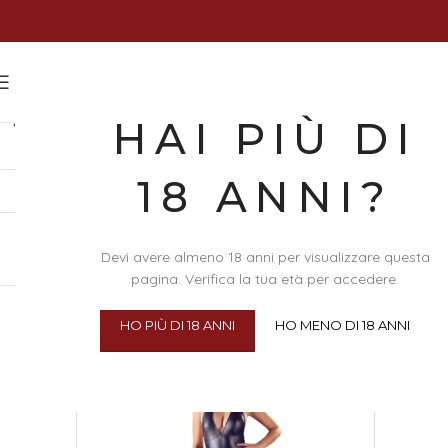
EFFETTO 
HAI PIÙ DI
18 ANNI?
Home
/
Abbigliamento & Intimo
/
Intimo e Abbigliamento 
BRAND
COLORE
Devi avere almeno 18 anni per visualizzare questa
pagina. Verifica la tua età per accedere.
Visualizzazione di 4 risultati
Visualizza
24
48
100
HO PIÙ DI 18 ANNI
HO MENO DI 18 ANNI