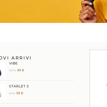
OVI ARRIVI
VIBE
99
€
129
€
STARLET 3
59
€
69
€