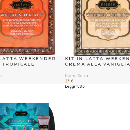
 LATTA WEEKENDER
KIT IN LATTA WEEKE
 TROPICALE
CREMA ALLA VANIGLI
a
Kama Sutra
23
€
Leggi Tutto