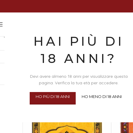
COFANETT
HAI PIÙ DI
18 ANNI?
Home
/
Idee Regalo
/
Cofanetti Rilassanti
BRAND
Devi avere almeno 18 anni per visualizzare questa
pagina. Verifica la tua età per accedere.
Visualizzazione di 6 risultati
Visualizza
24
48
100
HO PIÙ DI 18 ANNI
HO MENO DI 18 ANNI