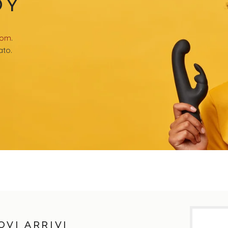
OY
com
.
ato.
OVI ARRIVI