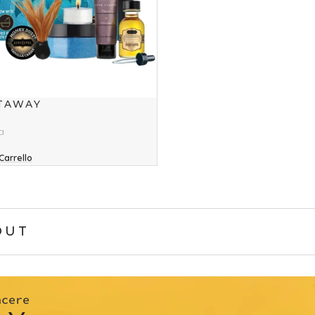
TAWAY
a
Carrello
OUT
acere