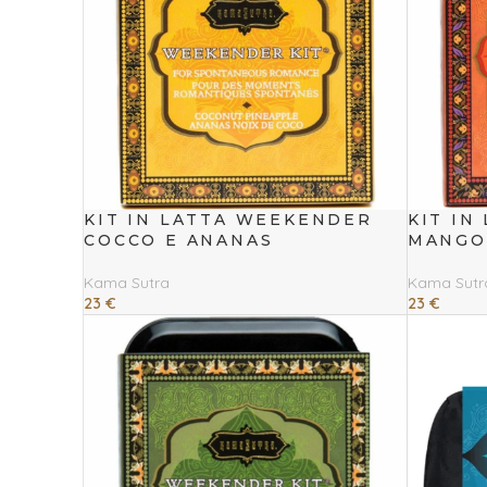
KIT IN LATTA WEEKENDER
KIT IN
COCCO E ANANAS
MANGO
Kama Sutra
Kama Sutr
23
€
23
€
Leggi Tutto
Leggi Tutto