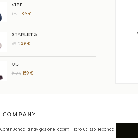
VIBE
99
€
129
€
STARLET 3
59
€
69
€
OG
159
€
199
€
COMPANY
. Continuando la navigazione, accetti il loro utilizzo secondo