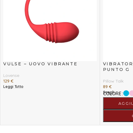
VULSE – UOVO VIBRANTE
VIBRATOR
PUNTO G
Lovense
129
€
Pillow Talk
89
€
Leggi Tutto
Scegli
COLORE
AGGI