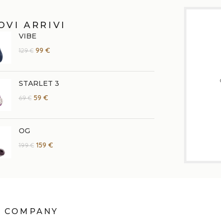
OVI ARRIVI
VIBE
99
€
129
€
STARLET 3
59
€
69
€
OG
159
€
199
€
COMPANY