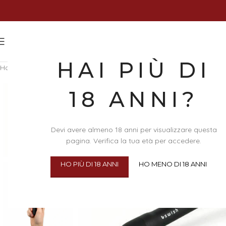
HAI PIÙ DI
Home
/
Sex Toys
/
Stimolatori
/
Stimolatori Punto G
/
Black
18 ANNI?
Devi avere almeno 18 anni per visualizzare questa
pagina. Verifica la tua età per accedere.
HO PIÙ DI 18 ANNI
HO MENO DI 18 ANNI