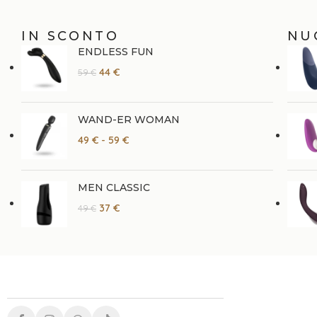
IN SCONTO
NU
ENDLESS FUN
44
€
59
€
WAND-ER WOMAN
49
€
-
59
€
MEN CLASSIC
37
€
49
€