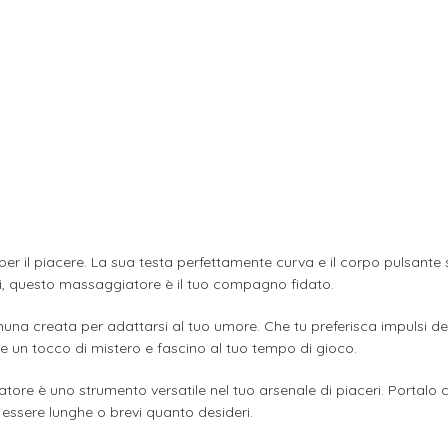
r il piacere. La sua testa perfettamente curva e il corpo pulsante so
ri, questo massaggiatore è il tuo compagno fidato.
una creata per adattarsi al tuo umore. Che tu preferisca impulsi delica
e un tocco di mistero e fascino al tuo tempo di gioco.
iatore è uno strumento versatile nel tuo arsenale di piaceri. Portalo
 essere lunghe o brevi quanto desideri.