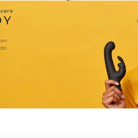
acere
OY
com
.
ato.