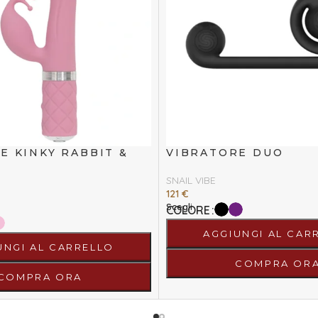
E KINKY RABBIT &
VIBRATORE DUO
SNAIL VIBE
121
€
Scegli
COLORE
AGGIUNGI AL CAR
UNGI AL CARRELLO
COMPRA OR
COMPRA ORA