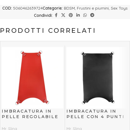
COD:
5060462639724
Categorie:
BDSM
,
Frustini e piumini
,
Sex Toys
Condividi:
PRODOTTI CORRELATI
IMBRACATURA IN
IMBRACATURA IN
PELLE REGOLABILE
PELLE CON 4 PUNTI
CON 4 PUNTI –
– NERA
ROSSA
Mr. Sling
Mr. Sling