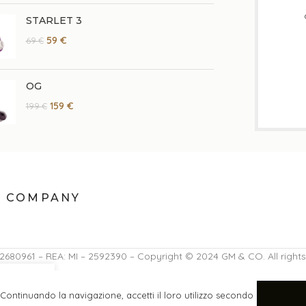
STARLET 3
59
€
69
€
OG
159
€
199
€
COMPANY
92680961 – REA: MI – 2592390 – Copyright © 2024 GM & CO. All rights
. Continuando la navigazione, accetti il loro utilizzo secondo
ito