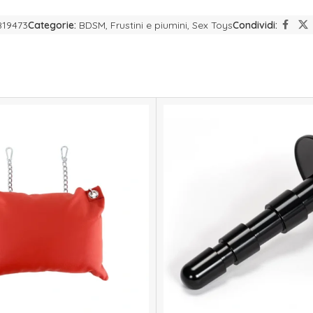
819473
Categorie:
BDSM
,
Frustini e piumini
,
Sex Toys
Condividi: