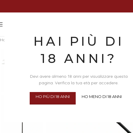
HAI PIÙ DI
Home
/
BDSM
/
Frustini e piumini
/
Tease – Solletico di Piume
18 ANNI?
Devi avere almeno 18 anni per visualizzare questa
pagina. Verifica la tua età per accedere.
HO PIÙ DI 18 ANNI
HO MENO DI 18 ANNI