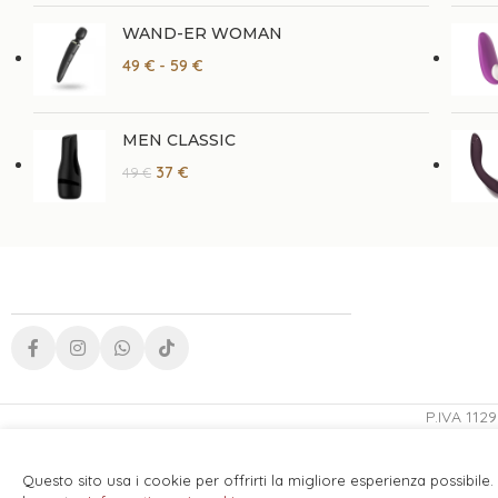
WAND-ER WOMAN
49
€
-
59
€
MEN CLASSIC
37
€
49
€
P.IVA 112
17
€
Questo sito usa i cookie per offrirti la migliore esperienza possibile
TEASE – SOLLETICO DI PIUME
Esaur