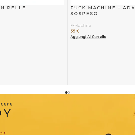
IN PELLE
FUCK MACHINE – AD
SOSPESO
F-Machine
55
€
Aggiungi Al Carrello
acere
OY
com
.