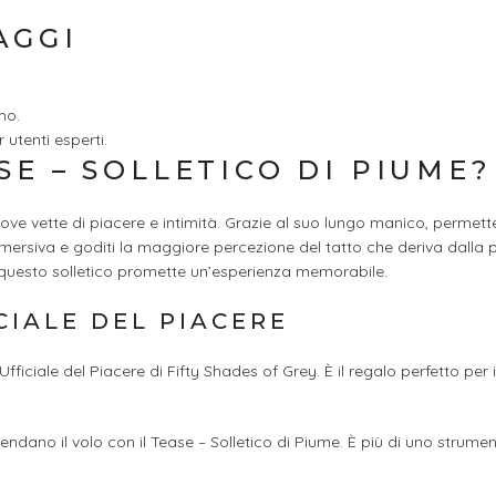
AGGI
mo.
 utenti esperti.
SE – SOLLETICO DI PIUME?
nuove vette di piacere e intimità. Grazie al suo lungo manico, permet
rsiva e goditi la maggiore percezione del tatto che deriva dalla 
questo solletico promette un’esperienza memorabile.
CIALE DEL PIACERE
ficiale del Piacere di Fifty Shades of Grey. È il regalo perfetto per 
endano il volo con il Tease – Solletico di Piume. È più di uno strument