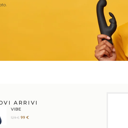
ato.
OVI ARRIVI
VIBE
99
€
129
€