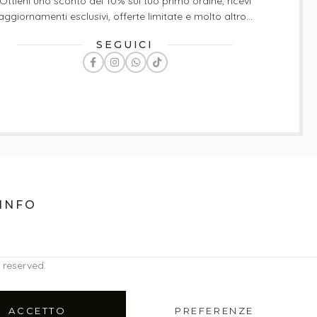
Ottieni uno sconto del 10% sul tuo primo ordine, ricevi
aggiornamenti esclusivi, offerte limitate e molto altro...
SEGUICI
INFO
 reserved.
ACCETTO
PREFERENZE