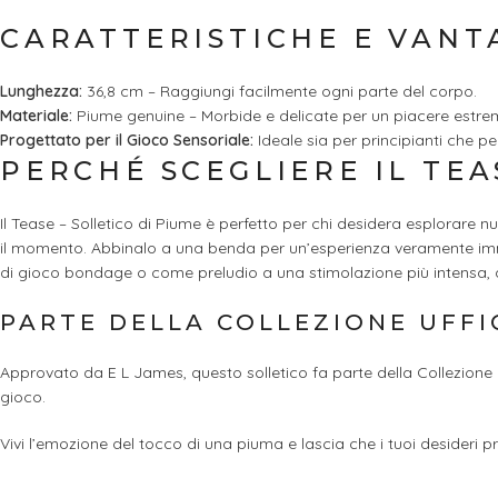
CARATTERISTICHE E VANT
Lunghezza:
36,8 cm – Raggiungi facilmente ogni parte del corpo.
Materiale:
Piume genuine – Morbide e delicate per un piacere estre
Progettato per il Gioco Sensoriale:
Ideale sia per principianti che per
PERCHÉ SCEGLIERE IL TEA
Il Tease – Solletico di Piume è perfetto per chi desidera esplorare 
il momento. Abbinalo a una benda per un’esperienza veramente imme
di gioco bondage o come preludio a una stimolazione più intensa, 
PARTE DELLA COLLEZIONE UFFI
Approvato da E L James, questo solletico fa parte della Collezione Uf
gioco.
Vivi l’emozione del tocco di una piuma e lascia che i tuoi desideri pr