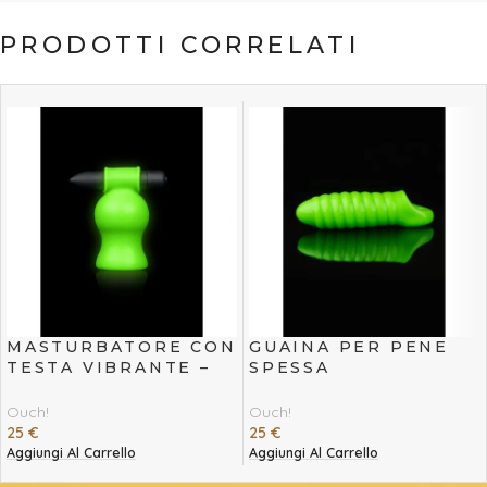
PRODOTTI CORRELATI
MASTURBATORE CON
GUAINA PER PENE
TESTA VIBRANTE –
SPESSA
FLUORESCENTE
ESTENSIBILE A
SPIRALE –
Ouch!
Ouch!
FLUORESCENTE
25
€
25
€
Aggiungi Al Carrello
Aggiungi Al Carrello