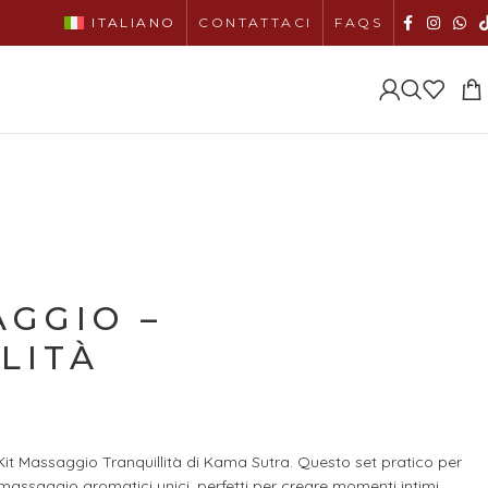
ITALIANO
CONTATTACI
FAQS
AGGIO –
LITÀ
l Kit Massaggio Tranquillità di Kama Sutra. Questo set pratico per
 massaggio aromatici unici, perfetti per creare momenti intimi