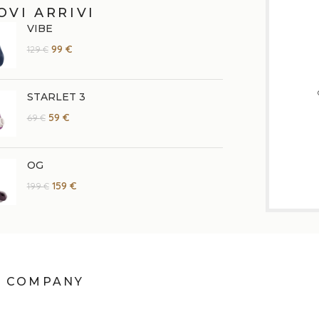
OVI ARRIVI
VIBE
99
€
129
€
STARLET 3
59
€
69
€
OG
159
€
199
€
COMPANY