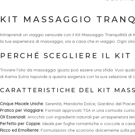
KIT MASSAGGIO TRANQ
Intraprendi un viaggio sensuale con il Kit Massaggio Tranquillità d
la tua esperienza di massaggio, sia a casa che in viaggio. Ogni oli
PERCHÉ SCEGLIERE IL KI
Trovare l’olio da massaggio giusto può essere una sfida. Vuoi qualco
di Kama Sutra risponde a questa esigenza con la sua selezione di ci
CARATTERISTICHE DEL KIT MAS
Cinque Miscele Uniche:
Serenità, Mandorla Dolce, Giardino del Piacer
Pratico per Viaggiare:
Formati approvati TSA in una comoda custod
Oli Essenziali:
Arricchiti con ingredienti naturali per un’esperienza leni
Perfetto per Coppie:
Ideale per fughe romantiche o coccole a casa
Ricco ed Emolliente:
Formulazioni che scorrono dolcemente sulla pel