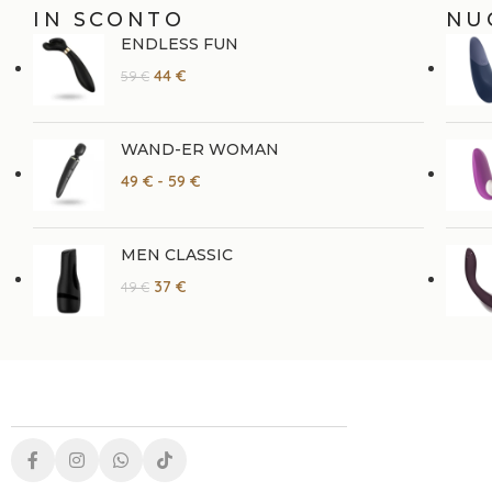
IN SCONTO
NU
ENDLESS FUN
44
€
59
€
WAND-ER WOMAN
49
€
-
59
€
MEN CLASSIC
37
€
49
€