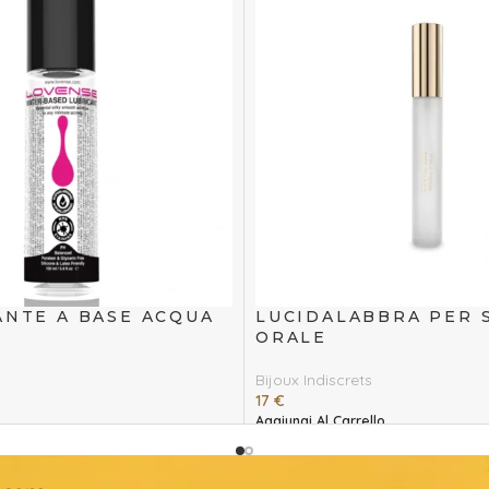
ANTE A BASE ACQUA
LUCIDALABBRA PER 
ORALE
Bijoux Indiscrets
17
€
Aggiungi Al Carrello