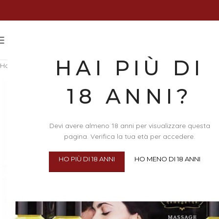
HAI PIÙ DI
Home
/
Bellezza e Cura del Corpo
/
Massaggi
/
Oli per Massaggi
/
Kit 
18 ANNI?
Devi avere almeno 18 anni per visualizzare questa
pagina. Verifica la tua età per accedere.
HO PIÙ DI 18 ANNI
HO MENO DI 18 ANNI