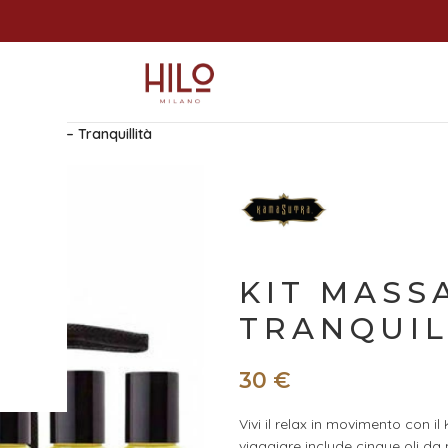
Massaggio – Tranquillità
KIT MASS
TRANQUIL
30
€
Vivi il relax in movimento con i
viaggiare include cinque oli da