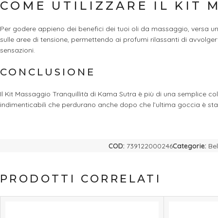
COME UTILIZZARE IL KIT
Per godere appieno dei benefici dei tuoi oli da massaggio, versa una
sulle aree di tensione, permettendo ai profumi rilassanti di avvolg
sensazioni.
CONCLUSIONE
Il Kit Massaggio Tranquillità di Kama Sutra è più di una semplice co
indimenticabili che perdurano anche dopo che l’ultima goccia è stata
COD:
739122000246
Categorie:
Be
PRODOTTI CORRELATI