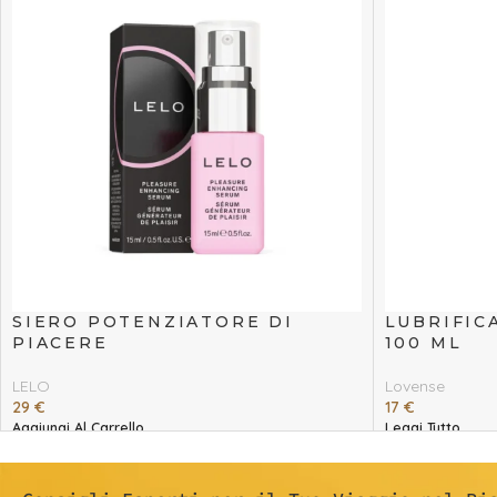
SIERO POTENZIATORE DI
LUBRIFIC
PIACERE
100 ML
LELO
Lovense
29
€
17
€
Aggiungi Al Carrello
Leggi Tutto