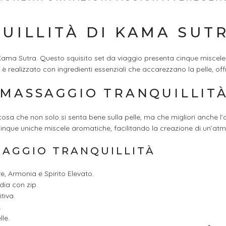
UILLITÀ DI KAMA SUT
i Kama Sutra. Questo squisito set da viaggio presenta cinque miscel
o è realizzato con ingredienti essenziali che accarezzano la pelle, 
T MASSAGGIO TRANQUILLIT
sa che non solo si senta bene sulla pelle, ma che migliori anche l’a
nque uniche miscele aromatiche, facilitando la creazione di un’atmos
SAGGIO TRANQUILLITÀ
e, Armonia e Spirito Elevato.
ia con zip.
tiva.
.
le.