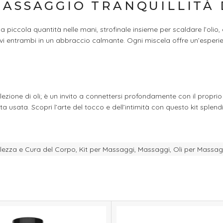
 MASSAGGIO TRANQUILLITÀ
 piccola quantità nelle mani, strofinale insieme per scaldare l’olio
ervi entrambi in un abbraccio calmante. Ogni miscela offre un’esperi
llezione di oli; è un invito a connettersi profondamente con il propr
 usata. Scopri l’arte del tocco e dell’intimità con questo kit splen
llezza e Cura del Corpo
,
Kit per Massaggi
,
Massaggi
,
Oli per Massag