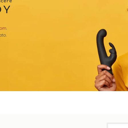
acere
OY
com
.
ato.