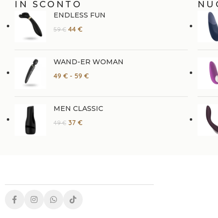
IN SCONTO
NU
ENDLESS FUN
44
€
59
€
WAND-ER WOMAN
49
€
-
59
€
MEN CLASSIC
37
€
49
€