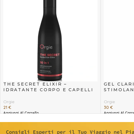
THE SECRET ELIXIR –
GEL CLAR
IDRATANTE CORPO E CAPELLI
STIMOLAN
CON FEROMONI 10 IN 1
INTIME 5
Orgie
Orgie
21
€
30
€
Aggiungi Al Carrello
Aggiungi Al Carre
Consigli Esperti per il Tuo Viaggio nel Pi