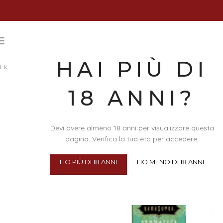
HAI PIÙ DI
Home
/
Bellezza e Cura del Corpo
/
Massaggi
/
Oli per Massaggi
/
Olio
18 ANNI?
Devi avere almeno 18 anni per visualizzare questa
pagina. Verifica la tua età per accedere.
HO PIÙ DI 18 ANNI
HO MENO DI 18 ANNI