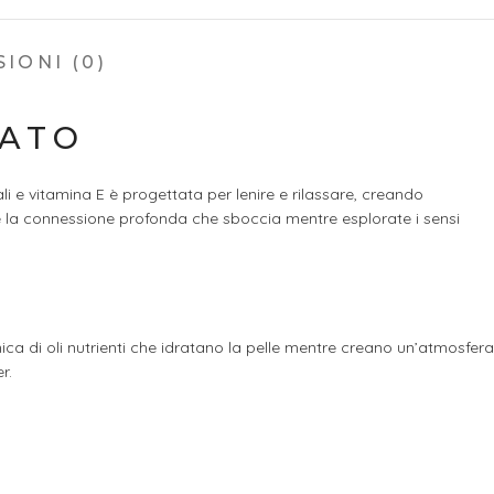
IONI (0)
VATO
i e vitamina E è progettata per lenire e rilassare, creando
 e la connessione profonda che sboccia mentre esplorate i sensi
ica di oli nutrienti che idratano la pelle mentre creano un’atmosfera
r.