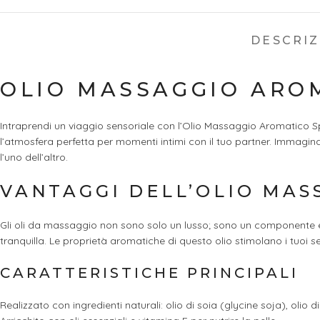
DESCRI
OLIO MASSAGGIO AROM
Intraprendi un viaggio sensoriale con l’Olio Massaggio Aromatico Spi
l’atmosfera perfetta per momenti intimi con il tuo partner. Immagin
l’uno dell’altro.
VANTAGGI DELL’OLIO MAS
Gli oli da massaggio non sono solo un lusso; sono un componente essen
tranquilla. Le proprietà aromatiche di questo olio stimolano i tuoi s
CARATTERISTICHE PRINCIPALI
Realizzato con ingredienti naturali: olio di soia (glycine soja), olio di 