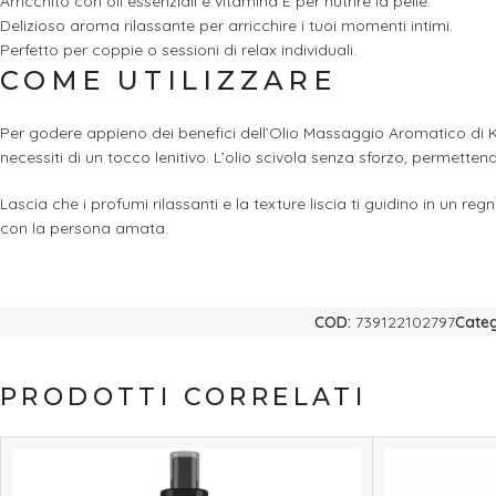
Arricchito con oli essenziali e vitamina E per nutrire la pelle.
Delizioso aroma rilassante per arricchire i tuoi momenti intimi.
Perfetto per coppie o sessioni di relax individuali.
COME UTILIZZARE
Per godere appieno dei benefici dell’Olio Massaggio Aromatico di Ka
necessiti di un tocco lenitivo. L’olio scivola senza sforzo, permett
Lascia che i profumi rilassanti e la texture liscia ti guidino in un r
con la persona amata.
COD:
739122102797
Categ
PRODOTTI CORRELATI