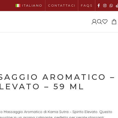
ITALIANO
CONTATTACI
FAQS
SAGGIO AROMATICO –
LEVATO – 59 ML
Olio Massaggio Aromatico di Kama Sutra – Spirito Elevato. Questo
avvolge in un aroma calmante, perfetto per serate rilassanti