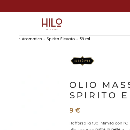
 Massaggio Aromatico – Spirito Elevato – 59 ml
OLIO MAS
SPIRITO E
9
€
Rafforza la tua intimità con l’
olio lussuoso
nutre la pelle
e ti 