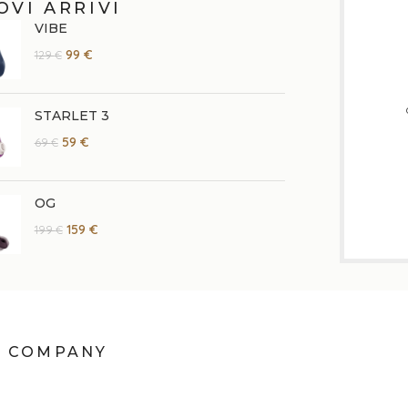
OVI ARRIVI
VIBE
99
€
129
€
STARLET 3
59
€
69
€
OG
159
€
199
€
COMPANY