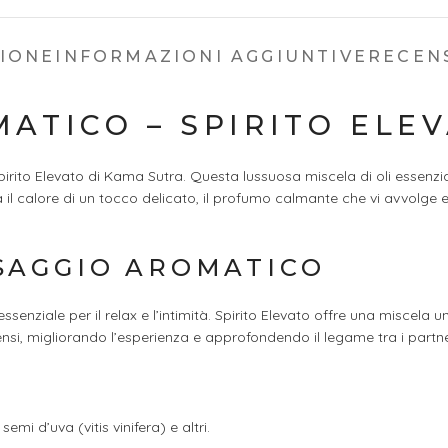
ZIONE
INFORMAZIONI AGGIUNTIVE
RECENS
ATICO – SPIRITO ELE
rito Elevato di Kama Sutra. Questa lussuosa miscela di oli essenzial
a il calore di un tocco delicato, il profumo calmante che vi avvolge
SAGGIO AROMATICO
ziale per il relax e l’intimità. Spirito Elevato offre una miscela un
ensi, migliorando l’esperienza e approfondendo il legame tra i partne
semi d’uva (vitis vinifera) e altri.