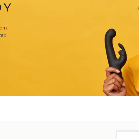
OY
com
.
ato.