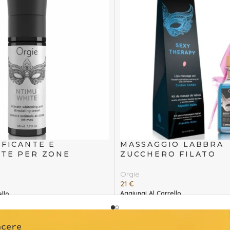
IFICANTE E
MASSAGGIO LABBRA
TE PER ZONE
ZUCCHERO FILATO
0 ML
Orgie
21
€
Aggiungi Al Carrello
llo
acere