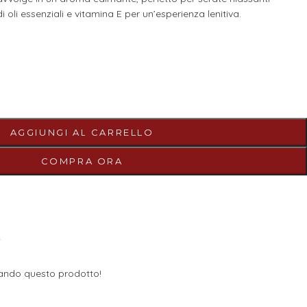
 oli essenziali e vitamina E per un’esperienza lenitiva.
AGGIUNGI AL CARRELLO
COMPRA ORA
e
ando questo prodotto!