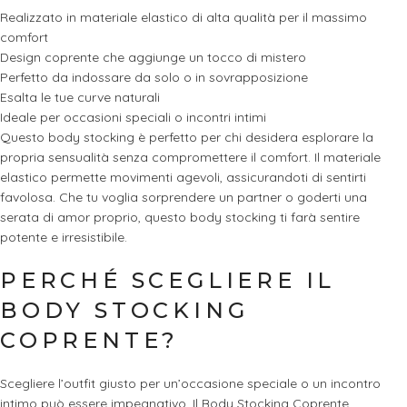
Realizzato in materiale elastico di alta qualità per il massimo
comfort
Design coprente che aggiunge un tocco di mistero
Perfetto da indossare da solo o in sovrapposizione
Esalta le tue curve naturali
Ideale per occasioni speciali o incontri intimi
Questo body stocking è perfetto per chi desidera esplorare la
propria sensualità senza compromettere il comfort. Il materiale
elastico permette movimenti agevoli, assicurandoti di sentirti
favolosa. Che tu voglia sorprendere un partner o goderti una
serata di amor proprio, questo body stocking ti farà sentire
potente e irresistibile.
PERCHÉ SCEGLIERE IL
BODY STOCKING
COPRENTE?
Scegliere l’outfit giusto per un’occasione speciale o un incontro
intimo può essere impegnativo. Il Body Stocking Coprente