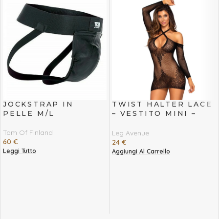
JOCKSTRAP IN
TWIST HALTER LACE
PELLE M/L
– VESTITO MINI –
TAGLIA UNICA
Tom Of Finland
Leg Avenue
60
€
24
€
Leggi Tutto
Aggiungi Al Carrello