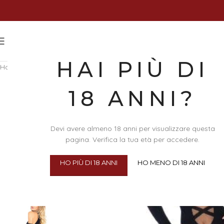
HAI PIÙ DI
Home
/
Abbigliamento & Intimo
/
Abbigliamento
/
Camigarter, Calze e
18 ANNI?
Devi avere almeno 18 anni per visualizzare questa
pagina. Verifica la tua età per accedere.
HO PIÙ DI 18 ANNI
HO MENO DI 18 ANNI