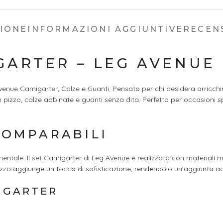
ZIONE
INFORMAZIONI AGGIUNTIVE
RECENS
GARTER – LEG AVENUE
venue Camigarter, Calze e Guanti. Pensato per chi desidera arricchi
izzo, calze abbinate e guanti senza dita. Perfetto per occasioni spe
COMPARABILI
amentale. Il set Camigarter di Leg Avenue è realizzato con materiali
pizzo aggiunge un tocco di sofisticazione, rendendolo un’aggiunta a
IGARTER