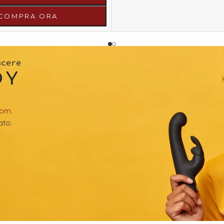
COMPRA ORA
acere
OY
com
.
ato.