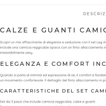
DESCRI
CALZE E GUANTI CAMI
Scopri un mix affascinante di eleganza e seduzione con il set Leg A
include una camicia reggicalze opaca con un finto allacciamento in p
irresistibilmente sexy.
ELEGANZA E COMFORT IN
Quando si parla di intimità ed espressione di sé, il comfort è fond
un movimento confortevole. Il dettaglio del finto allacciamento in 
CARATTERISTICHE DEL SET CAM
Set da 3 pezzi che include camicia reggicalze, calze e guanti