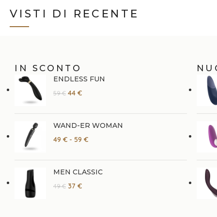
VISTI DI RECENTE
IN SCONTO
NU
ENDLESS FUN
44
€
59
€
WAND-ER WOMAN
49
€
-
59
€
MEN CLASSIC
37
€
49
€