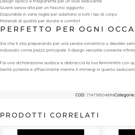
Design opaco e trasparente per un look seducente
Guanti senza dita per un fascino aggiunto
Disponibile in varie taglie per adattarsi a tutti i tipi di corpo
Materiali di qualità per durata e comfort
PERFETTO PER OGNI OCC
Sia che ti stia preparando per una serata romantica o desideri sempli
indossalo come pezzo principale. Il design versatile consente infinite o
Fai una dichiarazione audace e abbraccia la tua femminilità con ques
Sentiti potente e affascinante mentre ti immergi in questo seducen
COD:
714718504896
Categorie:
PRODOTTI CORRELATI