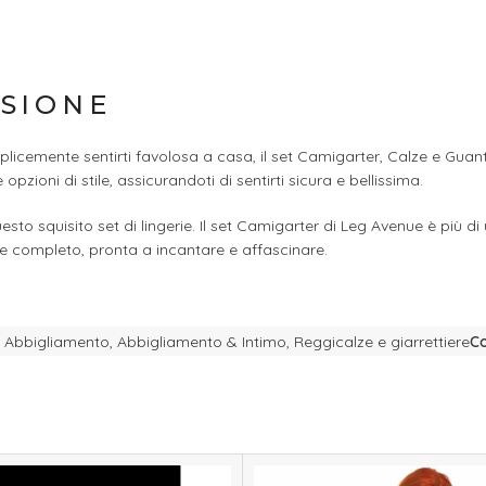
ASIONE
cemente sentirti favolosa a casa, il set Camigarter, Calze e Guanti è
pzioni di stile, assicurandoti di sentirti sicura e bellissima.
to squisito set di lingerie. Il set Camigarter di Leg Avenue è più di
te completo, pronta a incantare e affascinare.
Abbigliamento
,
Abbigliamento & Intimo
,
Reggicalze e giarrettiere
Co