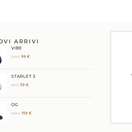
OVI ARRIVI
VIBE
99
€
129
€
STARLET 3
59
€
69
€
OG
159
€
199
€