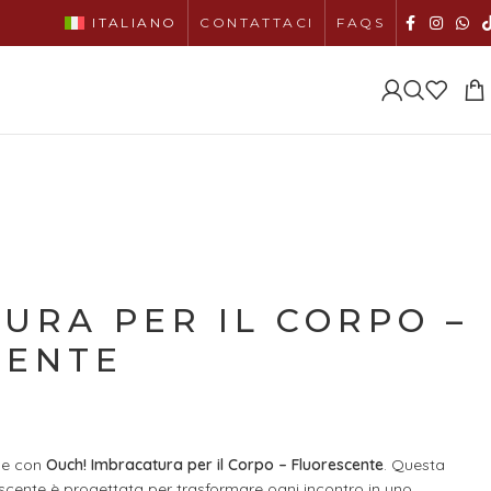
ITALIANO
CONTATTACI
FAQS
URA PER IL CORPO –
CENTE
age con
Ouch! Imbracatura per il Corpo – Fluorescente
. Questa
scente è progettata per trasformare ogni incontro in uno