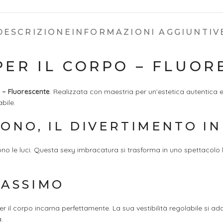
DESCRIZIONE
INFORMAZIONI AGGIUNTIV
ER IL CORPO – FLUOR
 – Fluorescente
. Realizzata con maestria per un’estetica autentica e 
bile.
ONO, IL DIVERTIMENTO IN
ono le luci. Questa sexy imbracatura si trasforma in uno spettacolo
MASSIMO
 il corpo incarna perfettamente. La sua vestibilità regolabile si ada
.