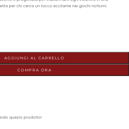
etta per chi cerca un tocco eccitante nei giochi notturni.
AGGIUNGI AL CARRELLO
COMPRA ORA
e
ndo questo prodotto!