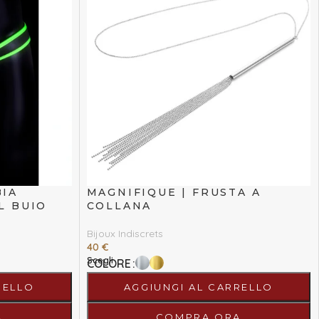
BIA
MAGNIFIQUE | FRUSTA A
L BUIO
COLLANA
Bijoux Indiscrets
40
€
Scegli
COLORE
RELLO
AGGIUNGI AL CARRELLO
A
COMPRA ORA