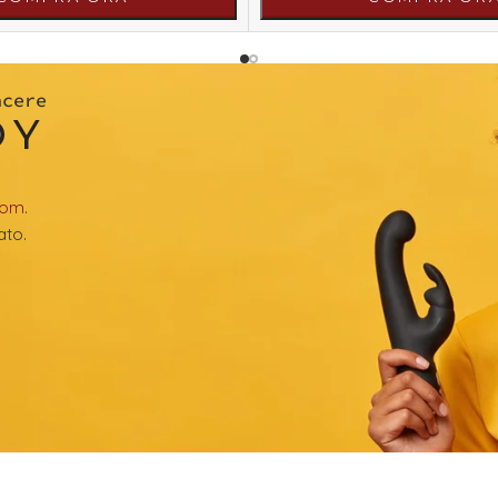
acere
OY
com
.
ato.