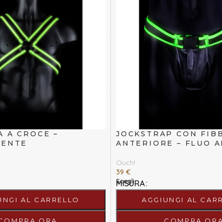
 A CROCE –
JOCKSTRAP CON FIB
CENTE
ANTERIORE – FLUO A
Ouch!
39
€
Scegli
MISURA
UNGI AL CARRELLO
AGGIUNGI AL CAR
COMPRA ORA
COMPRA OR