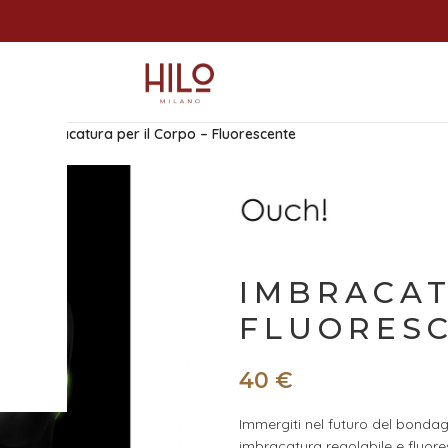
age
/
Imbracatura per il Corpo – Fluorescente
IMBRACAT
FLUORES
40
€
Immergiti nel futuro del bond
imbracatura regolabile e fluore