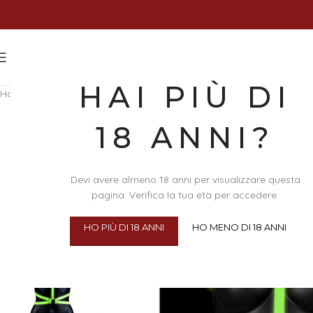
HAI PIÙ DI
Home
/
Abbigliamento & Intimo
/
Accessori Intimi
/
Harness Soft Bond
18 ANNI?
Devi avere almeno 18 anni per visualizzare questa
pagina. Verifica la tua età per accedere.
HO PIÙ DI 18 ANNI
HO MENO DI 18 ANNI