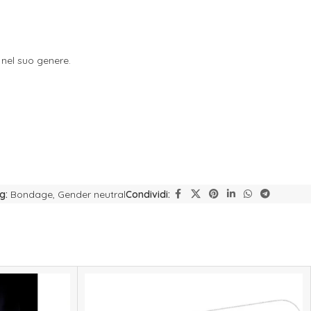
 nel suo genere.
g:
Bondage
,
Gender neutral
Condividi: