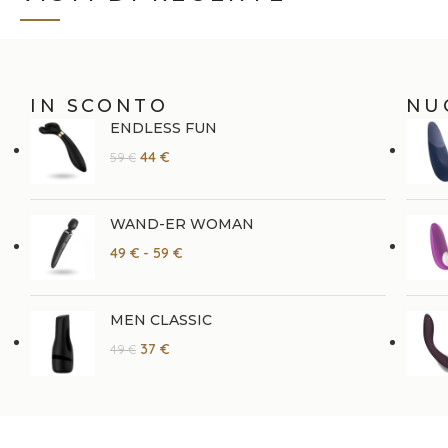
IN SCONTO
NU
ENDLESS FUN
44
€
59
€
WAND-ER WOMAN
49
€
-
59
€
MEN CLASSIC
37
€
49
€