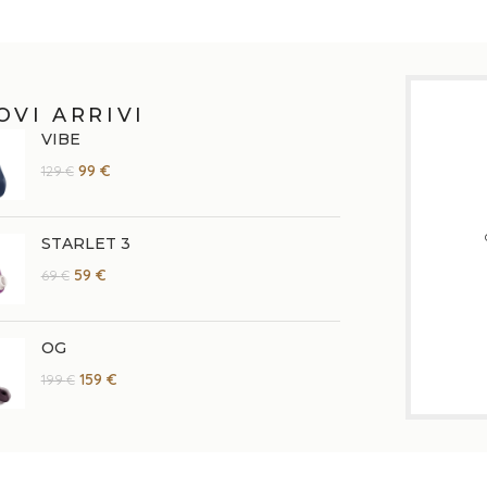
OVI ARRIVI
VIBE
99
€
129
€
STARLET 3
59
€
69
€
OG
159
€
199
€